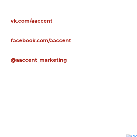
Соцсети
Vkontakte
vk.com/aaccent
Facebook
facebook.com/aaccent
Instagram
@aaccent_marketing
Контакты
Адрес
г. Казань
Email
test@test.ru
Телефон