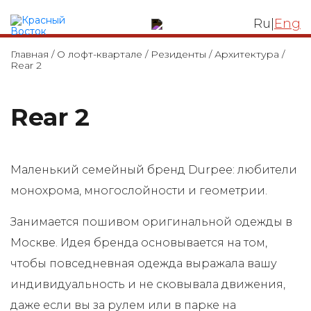
ЛОФТ КВАРТАЛ
Ru
|
Eng
Главная
/
О лофт-квартале
/
Резиденты
/
Архитектура
/
Rear 2
Rear 2
Маленький семейный бренд Durpee: любители
монохрома, многослойности и геометрии.
Занимается пошивом оригинальной одежды в
Москве. Идея бренда основывается на том,
чтобы повседневная одежда выражала вашу
индивидуальность и не сковывала движения,
даже если вы за рулем или в парке на