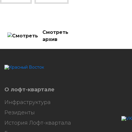
Смотреть
архив
HostCMS
О лофт-квартале
Инфраструктура
Резиденты
История Лофт-квартала